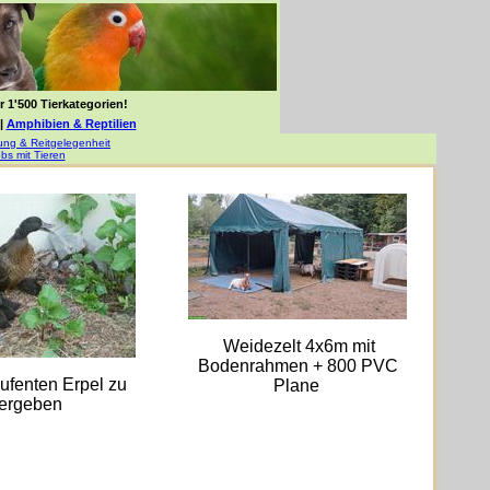
 1'500 Tierkategorien!
|
Amphibien & Reptilien
gung & Reitgelegenheit
bs mit Tieren
Weidezelt 4x6m mit
Bodenrahmen + 800 PVC
ufenten Erpel zu
Plane
ergeben