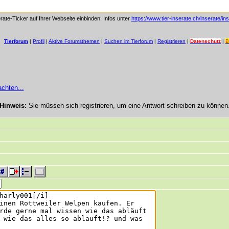
rate-Ticker auf Ihrer Webseite einbinden: Infos unter
https://www.tier-inserate.ch/inserate/in
Tierforum
|
Profil
|
Aktive Forumsthemen
|
Suchen im Tierforum
|
Registrieren
|
Datenschutz
|
B
achten...
Hinweis:
Sie müssen sich registrieren, um eine Antwort schreiben zu können