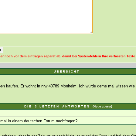
er noch vor dem eintragen separat ab, damit bei Systemfehlern Ihre verfassten Texte 
Ü B E R S I C H T
en kaufen. Er wohnt in nrw 40789 Monheim. Ich würde gerne mal wissen wie da
D I E 3 L E T Z T E N A N T W O R T E N (Neue zuerst)
ht mal in einem deutschen Forum nachfragen?