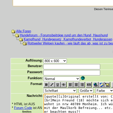
Diesen Tierinse
Alle Foren
Hundeforum - Forumsbeiträge rund um den Hund, Haushund
Kampfhund, Hundegesetz, Kampfhundeverbot, Hunderassen
Rottweiler Welpen kaufen - wie läuft das ab, was ist zu be
Auflösung:
Benutzer:
Passwort:
Funktion:
Format:
Nachricht:
* HTML ist AUS
*
Forum Code
ist AN
Smilies