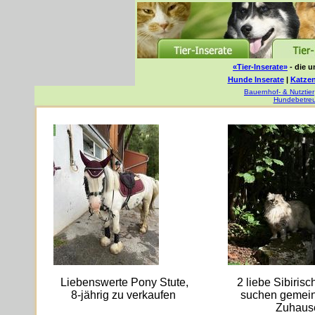
«Tier-Inserate»
- die u
Hunde Inserate
|
Katzen
Bauernhof- & Nutztier
Hundebetre
Liebenswerte Pony Stute,
2 liebe Sibiris
8-jährig zu verkaufen
suchen gemei
Zuhaus