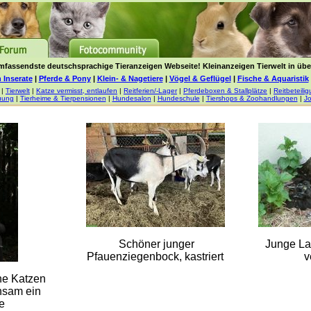
mfassendste deutschsprachige Tieranzeigen Webseite! Kleinanzeigen Tierwelt in über
 Inserate
|
Pferde & Pony
|
Klein- & Nagetiere
|
Vögel & Geflügel
|
Fische & Aquaristik
|
Tierwelt
|
Katze vermisst, entlaufen
|
Reitferien/-Lager
|
Pferdeboxen & Stallplätze
|
Reitbeteili
uung
|
Tierheime & Tierpensionen
|
Hundesalon
|
Hundeschule
|
Tiershops & Zoohandlungen
|
Jo
Schöner junger
Junge La
Pfauenziegenbock, kastriert
v
che Katzen
nsam ein
e