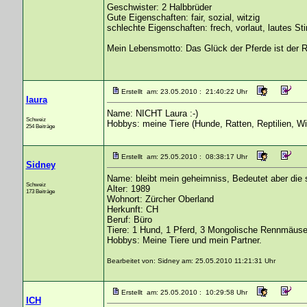
Geschwister: 2 Halbbrüder
Gute Eigenschaften: fair, sozial, witzig
schlechte Eigenschaften: frech, vorlaut, lautes S
Mein Lebensmotto: Das Glück der Pferde ist der Re
Erstellt am: 23.05.2010 : 21:40:22 Uhr
laura
Name: NICHT Laura :-)
Schweiz
Hobbys: meine Tiere (Hunde, Ratten, Reptilien, Wi
254 Beiträge
Erstellt am: 25.05.2010 : 08:38:17 Uhr
Sidney
Name: bleibt mein geheimniss, Bedeutet aber die 
Schweiz
Alter: 1989
173 Beiträge
Wohnort: Zürcher Oberland
Herkunft: CH
Beruf: Büro
Tiere: 1 Hund, 1 Pferd, 3 Mongolische Rennmäus
Hobbys: Meine Tiere und mein Partner.
Bearbeitet von: Sidney am: 25.05.2010 11:21:31 Uhr
Erstellt am: 25.05.2010 : 10:29:58 Uhr
ICH