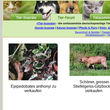
«Tier-Inserate»
- die umfassendste deutschsprachige Tier
Hunde Inserate
|
Katzen Inserate
|
Pferde & Pony
|
Klein- &
Bauernhof- & Nutztier
|
Tierwel
Hundebetreuung
|
Ti
Schöner, grosser
Epipedobates anthonyi zu
Stiefelgeiss-Gitzbock
verkaufen
verkaufen