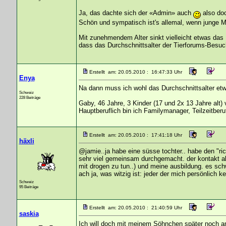
Ja, das dachte sich der «Admin» auch
also doc
Schön und sympatisch ist's allemal, wenn junge 
Mit zunehmendem Alter sinkt vielleicht etwas das
dass das Durchschnittsalter der Tierforums-Besuc
Erstellt am: 20.05.2010 : 16:47:33 Uhr
Enya
Na dann muss ich wohl das Durchschnittsalter et
Schweiz
228 Beiträge
Gaby, 46 Jahre, 3 Kinder (17 und 2x 13 Jahre alt) v
Hauptberuflich bin ich Familymanager, Teilzeitberu
Erstellt am: 20.05.2010 : 17:41:18 Uhr
häxli
@jamie..ja habe eine süsse tochter.. habe den "ric
sehr viel gemeinsam durchgemacht. der kontakt abb
mit drogen zu tun..) und meine ausbildung. es s
ach ja, was witzig ist: jeder der mich persönlich k
Schweiz
95 Beiträge
Erstellt am: 20.05.2010 : 21:40:59 Uhr
saskia
Ich will doch mit meinem Söhnchen später noch a