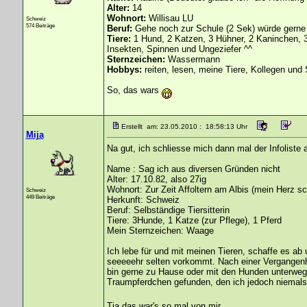
Alter:
14
Wohnort:
Willisau LU
Schweiz
574 Beiträge
Beruf:
Gehe noch zur Schule (2 Sek) würde gerne 
Tiere:
1 Hund, 2 Katzen, 3 Hühner, 2 Kaninchen, 3
Insekten, Spinnen und Ungeziefer ^^
Sternzeichen:
Wassermann
Hobbys:
reiten, lesen, meine Tiere, Kollegen und
So, das wars
Erstellt am: 23.05.2010 : 18:58:13 Uhr
Mija
Na gut, ich schliesse mich dann mal der Infoliste 
Name : Sag ich aus diversen Gründen nicht
Alter: 17.10.82, also 27ig
Wohnort: Zur Zeit Affoltern am Albis (mein Herz sc
Schweiz
449 Beiträge
Herkunft: Schweiz
Beruf: Selbständige Tiersitterin
Tiere: 3Hunde, 1 Katze (zur Pflege), 1 Pferd
Mein Sternzeichen: Waage
Ich lebe für und mit meinen Tieren, schaffe es a
seeeeehr selten vorkommt. Nach einer Vergangenhe
bin gerne zu Hause oder mit den Hunden unterweg
Traumpferdchen gefunden, den ich jedoch niemals
Tja das war's so mal von mir.