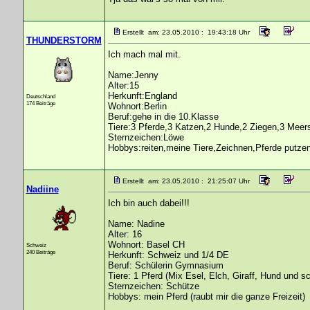
Erstellt am: 23.05.2010 : 19:43:18 Uhr
THUNDERSTORM
Ich mach mal mit.
Name:Jenny
Alter:15
Herkunft:England
Deutschland
174 Beiträge
Wohnort:Berlin
Beruf:gehe in die 10.Klasse
Tiere:3 Pferde,3 Katzen,2 Hunde,2 Ziegen,3 Mee
Sternzeichen:Löwe
Hobbys:reiten,meine Tiere,Zeichnen,Pferde putze
Erstellt am: 23.05.2010 : 21:25:07 Uhr
Nadiine
Ich bin auch dabei!!!
Name: Nadine
Alter: 16
Wohnort: Basel CH
Schweiz
240 Beiträge
Herkunft: Schweiz und 1/4 DE
Beruf: Schülerin Gymnasium
Tiere: 1 Pferd (Mix Esel, Elch, Giraff, Hund und s
Sternzeichen: Schütze
Hobbys: mein Pferd (raubt mir die ganze Freizeit)