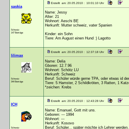
Erstellt am: 20.05.2010 : 10:01:10 Uhr
saskia
Name: Jessy
Alter: 21
Wohnort: Aeschi BE
Herkunft: Mutter schweiz, vater Spanien
Schweiz
147 Beiträge
Kinder: ein Sohn
Tiere: Am August einen Hund :) Lagotto
Erstellt am: 20.05.2010 : 12:37:18 Uhr
lilimax
Name: Delia
Gboren: 12.7.96
Wohnort: Schötz LU
Herkunft: Schweiz
Beruf: Schüler würde gerne TPA, oder etwas id der
Schweiz
344 Beiträge
Tiere: 5 Hamster, 2 Schildkröten, 3 Ratten, 1 Katz
*zeichen: Krebs
Erstellt am: 20.05.2010 : 12:43:28 Uhr
ICH
Name: Emanuel, Gott mit uns.
Geboren: --- 1994
Wohnort: ---
Herkunft: Kosovo
Beruf: Schüler... später möchte ich Lehrer werden.
Schweiz