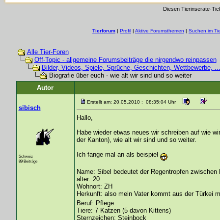
Diesen Tierinserate-Tic
Tierforum
|
Profil
|
Aktive Forumsthemen
|
Suchen im Ti
Alle Tier-Foren
Off-Topic - allgemeine Forumsbeiträge die nirgendwo reinpassen
Bilder, Videos, Spiele, Sprüche, Geschichten, Wettbewerbe, ..
Biografie über euch - wie alt wir sind und so weiter
Autor
Erstellt am: 20.05.2010 : 08:35:04 Uhr
sibisch
Hallo,
Habe wieder etwas neues wir schreiben auf wie wir
der Kanton), wie alt wir sind und so weiter.
Ich fange mal an als beispiel
Schweiz
89 Beiträge
Name: Sibel bedeutet der Regentropfen zwischen 
alter: 20
Wohnort: ZH
Herkunft: also mein Vater kommt aus der Türkei 
Beruf: Pflege
Tiere: 7 Katzen (5 davon Kittens)
Sternzeichen: Steinbock