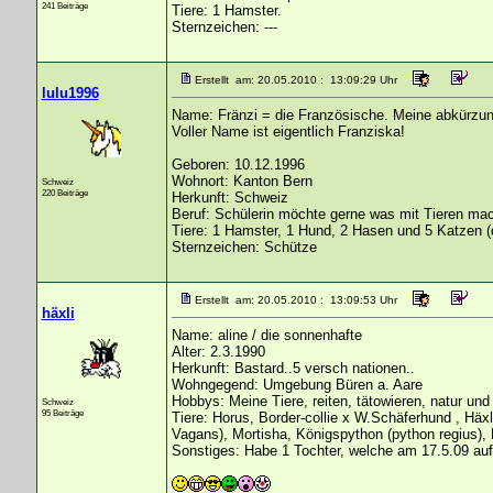
241 Beiträge
Tiere: 1 Hamster.
Sternzeichen: ---
Erstellt am: 20.05.2010 : 13:09:29 Uhr
lulu1996
Name: Fränzi = die Französische. Meine abkürzun
Voller Name ist eigentlich Franziska!
Geboren: 10.12.1996
Wohnort: Kanton Bern
Schweiz
220 Beiträge
Herkunft: Schweiz
Beruf: Schülerin möchte gerne was mit Tieren ma
Tiere: 1 Hamster, 1 Hund, 2 Hasen und 5 Katzen 
Sternzeichen: Schütze
Erstellt am: 20.05.2010 : 13:09:53 Uhr
häxli
Name: aline / die sonnenhafte
Alter: 2.3.1990
Herkunft: Bastard..5 versch nationen..
Wohngegend: Umgebung Büren a. Aare
Hobbys: Meine Tiere, reiten, tätowieren, natur und
Schweiz
95 Beiträge
Tiere: Horus, Border-collie x W.Schäferhund , Hä
Vagans), Mortisha, Königspython (python regius), Mu
Sonstiges: Habe 1 Tochter, welche am 17.5.09 auf