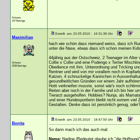
Schweiz
147 Beiträge
Erstellt am: 23.05.2010 : 16:31:38 Uhr
Maximilian
hach wie schön dass niemand weiss, dass ich Rump
unter die Nase, etwas dass ich schon meinen Kids k
44jährig aus der Ostschweiz, 2 Teenager im Alter v
Collie x Collie und eine Podengo x Terrier Mischli
Schweiz
2538 Beiträge
Obedience mit ihm, Unterordnung und Tricking und 
Rentner und wird von mir vorallem noch in Kopfarbei
Katzen, 4 schnuckelige Kaninchen in Aussenhaltu
gesundheitlichen Gründen vor einem Jahr aufhör
Hotti verkneifen musste, sonst wär's noch schlim
Reiten aber noch in der Familie und ich bin hier u
Tierarzt ausgeholfen. Hobbies? Nunja, als Mamata
und einer Hundesportlerin bleibt nicht extrem viel Z
Gestalten. Denke dass ist persönlich genug, oder
Erstellt am: 23.05.2010 : 18:47:50 Uhr
Bonita
So dann mach ich das auch mal:
Name:
Nadine (Bedeutet glaube ich "die Hoffnung"