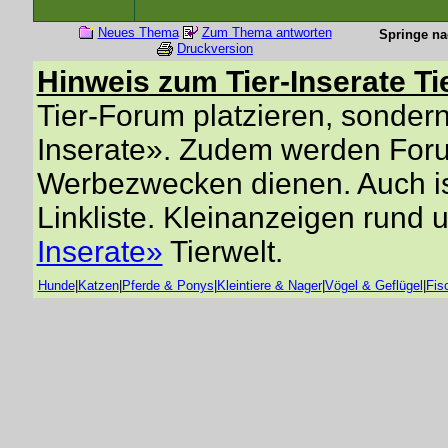
Neues Thema
Zum Thema antworten
Springe na
Druckversion
Hinweis zum Tier-Inserate Ti
Tier-Forum platzieren, sondern 
Inserate». Zudem werden Forum
Werbezwecken dienen. Auch is
Linkliste. Kleinanzeigen rund 
Inserate»
Tierwelt.
Hunde
|
Katzen
|
Pferde & Ponys
|
Kleintiere & Nager
|
Vögel & Geflügel
|
Fis