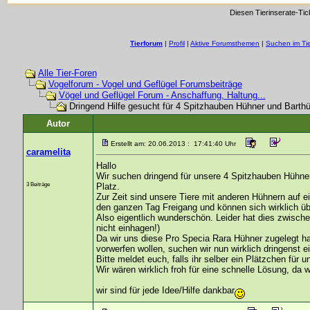
Diesen Tierinserate-Tic
Tierforum
|
Profil
|
Aktive Forumsthemen
|
Suchen im Ti
Alle Tier-Foren
Vogelforum - Vogel und Geflügel Forumsbeiträge
Vögel und Geflügel Forum - Anschaffung, Haltung...
Dringend Hilfe gesucht für 4 Spitzhauben Hühner und Barth
Autor
Erstellt am: 20.06.2013 : 17:41:40 Uhr
caramelita
Hallo
Wir suchen dringend für unsere 4 Spitzhauben Hühner 
3 Beiträge
Platz.
Zur Zeit sind unsere Tiere mit anderen Hühnern auf 
den ganzen Tag Freigang und können sich wirklich üb
Also eigentlich wunderschön. Leider hat dies zwischen
nicht einhagen!)
Da wir uns diese Pro Specia Rara Hühner zugelegt h
vorwerfen wollen, suchen wir nun wirklich dringenst 
Bitte meldet euch, falls ihr selber ein Plätzchen für 
Wir wären wirklich froh für eine schnelle Lösung, da 
wir sind für jede Idee/Hilfe dankbar