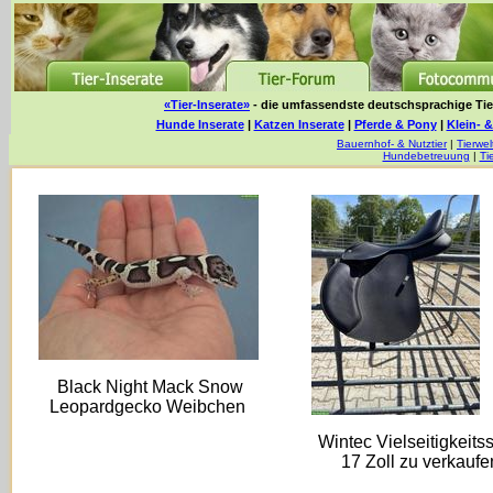
«Tier-Inserate»
- die umfassendste deutschsprachige Tier
Hunde Inserate
|
Katzen Inserate
|
Pferde & Pony
|
Klein- &
Bauernhof- & Nutztier
|
Tierwel
Hundebetreuung
|
Ti
Black Night Mack Snow
Leopardgecko Weibchen
Wintec Vielseitigkeitss
17 Zoll zu verkaufe