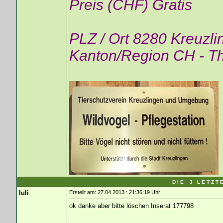
Preis (CHF) Gratis
PLZ / Ort 8280 Kreuzli
Kanton/Region CH - T
D I E 3 L E T Z T 
luli
Erstellt am: 27.04.2013 : 21:36:19 Uhr
ok danke aber bitte löschen Inserat 177798