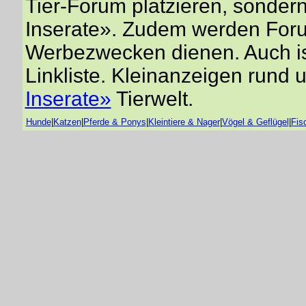
Tier-Forum platzieren, sondern 
Inserate». Zudem werden Forum
Werbezwecken dienen. Auch is
Linkliste. Kleinanzeigen rund 
Inserate»
Tierwelt.
Hunde
|
Katzen
|
Pferde & Ponys
|
Kleintiere & Nager
|
Vögel & Geflügel
|
Fis