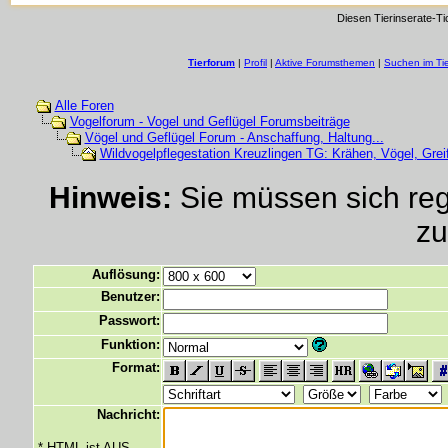
Diesen Tierinserate-Ti
Tierforum
|
Profil
|
Aktive Forumsthemen
|
Suchen im Ti
Alle Foren
Vogelforum - Vogel und Geflügel Forumsbeiträge
Vögel und Geflügel Forum - Anschaffung, Haltung...
Wildvogelpflegestation Kreuzlingen TG: Krähen, Vögel, Grei
Hinweis:
Sie müssen sich regi
zu
Auflösung:
Benutzer:
Passwort:
Funktion:
Format:
Nachricht:
* HTML ist AUS