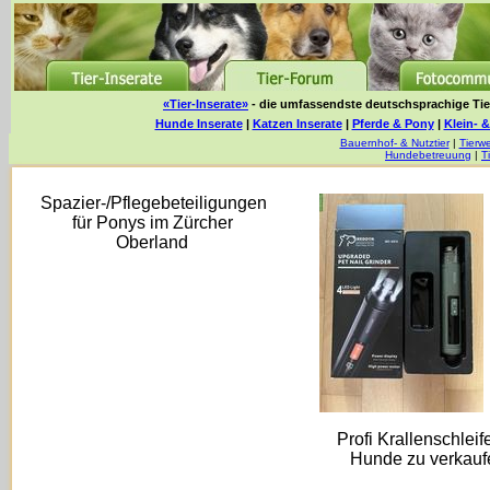
«Tier-Inserate»
- die umfassendste deutschsprachige Tier
Hunde Inserate
|
Katzen Inserate
|
Pferde & Pony
|
Klein- &
Bauernhof- & Nutztier
|
Tierwe
Hundebetreuung
|
T
Spazier-/Pflegebeteiligungen
für Ponys im Zürcher
Oberland
Profi Krallenschleife
Hunde zu verkauf