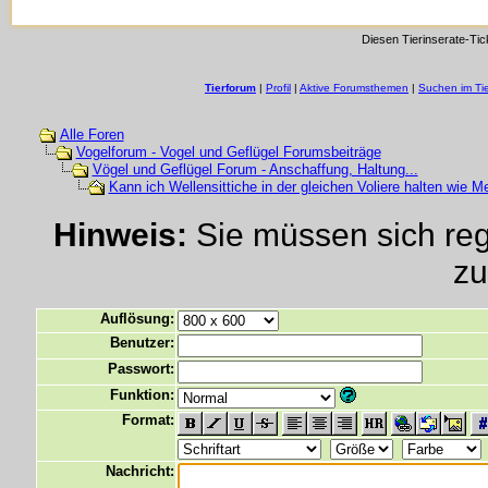
Diesen Tierinserate-Tic
Tierforum
|
Profil
|
Aktive Forumsthemen
|
Suchen im Ti
Alle Foren
Vogelforum - Vogel und Geflügel Forumsbeiträge
Vögel und Geflügel Forum - Anschaffung, Haltung...
Kann ich Wellensittiche in der gleichen Voliere halten wie M
Hinweis:
Sie müssen sich regi
zu
Auflösung:
Benutzer:
Passwort:
Funktion:
Format:
Nachricht: