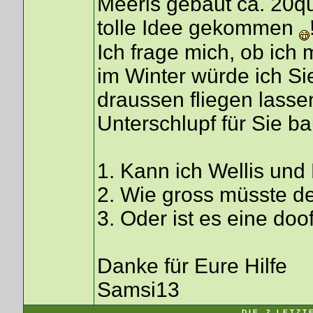
Meeris gebaut ca. 20qu
tolle Idee gekommen
Ich frage mich, ob ich
im Winter würde ich Si
draussen fliegen lasse
Unterschlupf für Sie b
1. Kann ich Wellis und
2. Wie gross müsste de
3. Oder ist es eine doo
Danke für Eure Hilfe
Samsi13
D I E 2 L E T Z T 