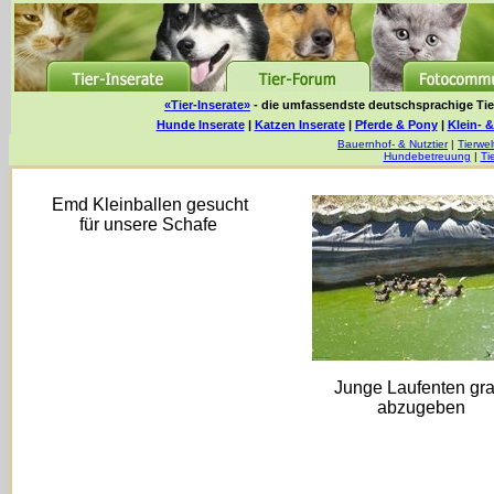
«Tier-Inserate»
- die umfassendste deutschsprachige Tier
Hunde Inserate
|
Katzen Inserate
|
Pferde & Pony
|
Klein- &
Bauernhof- & Nutztier
|
Tierwel
Hundebetreuung
|
Ti
Emd Kleinballen gesucht
für unsere Schafe
Junge Laufenten gra
abzugeben