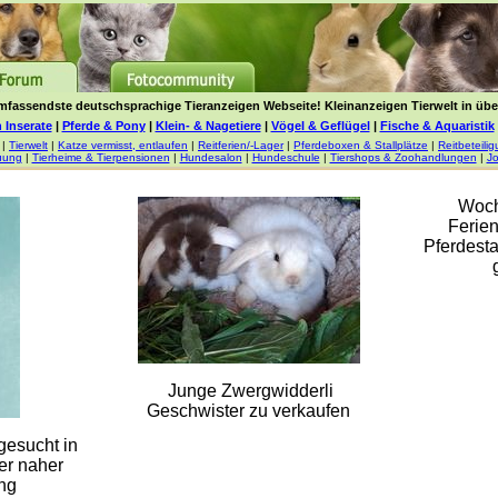
mfassendste deutschsprachige Tieranzeigen Webseite! Kleinanzeigen Tierwelt in über
 Inserate
|
Pferde & Pony
|
Klein- & Nagetiere
|
Vögel & Geflügel
|
Fische & Aquaristik
|
Tierwelt
|
Katze vermisst, entlaufen
|
Reitferien/-Lager
|
Pferdeboxen & Stallplätze
|
Reitbeteili
uung
|
Tierheime & Tierpensionen
|
Hundesalon
|
Hundeschule
|
Tiershops & Zoohandlungen
|
Jo
Woch
Ferien
Pferdesta
Junge Zwergwidderli
Geschwister zu verkaufen
gesucht in
er naher
ng