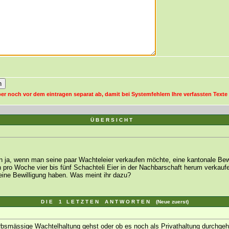
er noch vor dem eintragen separat ab, damit bei Systemfehlern Ihre verfassten Texte 
Ü B E R S I C H T
ja, wenn man seine paar Wachteleier verkaufen möchte, eine kantonale Bewil
ch pro Woche vier bis fünf Schachteli Eier in der Nachbarschaft herum verkaufe
h eine Bewilligung haben. Was meint ihr dazu?
D I E 1 L E T Z T E N A N T W O R T E N (Neue zuerst)
rbsmässige Wachtelhaltung gehst oder ob es noch als Privathaltung durchgeht