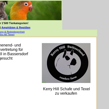
 1'500 Tierkategorien!
|
Amphibien & Reptilien
gung & Reitgelegenheit
bs mit Tieren
enend- und
vertretung für
ll in Bassersdorf
gesucht
Kerry Hill Schafe und Texel
zu verkaufen