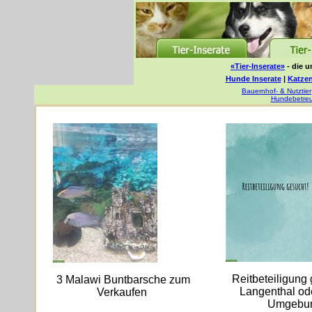
«Tier-Inserate»
- die u
Hunde Inserate
|
Katzen
Bauernhof- & Nutztier
Hundebetre
Reitbeteiligung 
3 Malawi Buntbarsche zum
Langenthal od
Verkaufen
Umgebu