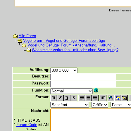
Diesen Tierinse
Alle Foren
Vogelforum - Vogel und Geflügel Forumsbeiträge
Vögel und Geflügel Forum - Anschaffung, Haltung...
Wachteleier verkaufen - mit oder ohne Bewilligung?
Auflösung:
Benutzer:
Passwort:
Funktion:
Format:
Nachricht:
* HTML ist AUS
*
Forum Code
ist AN
Smilies