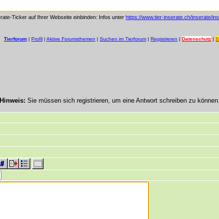
rate-Ticker auf Ihrer Webseite einbinden: Infos unter
https://www.tier-inserate.ch/inserate/in
Tierforum
|
Profil
|
Aktive Forumsthemen
|
Suchen im Tierforum
|
Registrieren
|
Datenschutz
|
B
Hinweis:
Sie müssen sich registrieren, um eine Antwort schreiben zu können