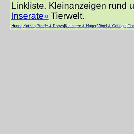
Linkliste. Kleinanzeigen rund 
Inserate»
Tierwelt.
Hunde
|
Katzen
|
Pferde & Ponys
|
Kleintiere & Nager
|
Vögel & Geflügel
|
Fis