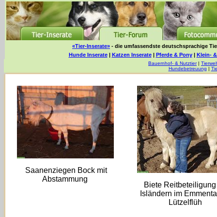
«Tier-Inserate»
- die umfassendste deutschsprachige Tier
Hunde Inserate
|
Katzen Inserate
|
Pferde & Pony
|
Klein- &
Bauernhof- & Nutztier
|
Tierwel
Hundebetreuung
|
Ti
Saanenziegen Bock mit
Abstammung
Biete Reitbeteiligung
Isländern im Emmental
Lützelflüh