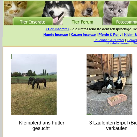
«Tier-Inserate»
- die umfassendste deutschsprachige Tier
Hunde Inserate
|
Katzen Inserate
|
Pferde & Pony
|
Klein- &
Bauernhof- & Nutztier
|
Tierwel
Hundebetreuung
|
Ti
Kleinpferd ans Futter
3 Laufenten Erpel (Bi
gesucht
verkaufen