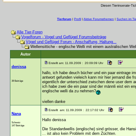
Diesen Tierinserate-Tic
Tierforum
|
Profil
|
Aktive Forumsthemen
|
Suchen im Ti
Alle Tier-Foren
Vogelforum - Vogel und Geflügel Forumsbeiträge
Vögel und Geflügel Forum - Anschaffung, Haltung...
Wellensittiche - englische Welli mit einem australischen Wel
Autor
Erstellt am: 11.09.2009 : 20:09:09 Uhr
denissa
hallo, ich habe deuch bücher und ein paar eintrage im
antwort gefunden vieleich kann mir hier jemand die fr
39 Beiträge
eigentlich der unterschied zwischen dene user dem 
ich habe zwei die ein paar sind der männli eist ein eng.
englische welli da zu nehmen?
viellen danke
Erstellt am: 11.09.2009 : 22:17:02 Uhr
Nana
Hallo denissa
Schweiz
147 Beiträge
Die Standardwellis (englische) sind grösser, die Hans
... ist also kein Problem mit dem Züchten.