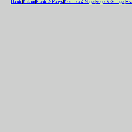
Hunde
|
Katzen
|
Pferde & Ponys
|
Kleintiere & Nager
|
Vögel & Geflügel
|
Fis