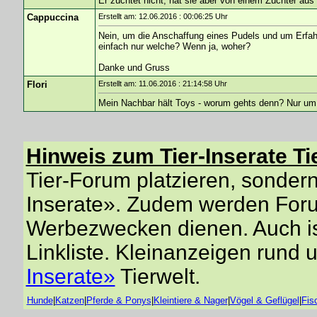
Er züchtet nicht, hat sie aber von einem Züchter aus
Cappuccina
Erstellt am: 12.06.2016 : 00:06:25 Uhr
Nein, um die Anschaffung eines Pudels und um Erfahr
einfach nur welche? Wenn ja, woher?
Danke und Gruss
Flori
Erstellt am: 11.06.2016 : 21:14:58 Uhr
Mein Nachbar hält Toys - worum gehts denn? Nur um 
Hinweis zum Tier-Inserate Ti
Tier-Forum platzieren, sondern 
Inserate». Zudem werden Forum
Werbezwecken dienen. Auch is
Linkliste. Kleinanzeigen rund 
Inserate»
Tierwelt.
Hunde
|
Katzen
|
Pferde & Ponys
|
Kleintiere & Nager
|
Vögel & Geflügel
|
Fis