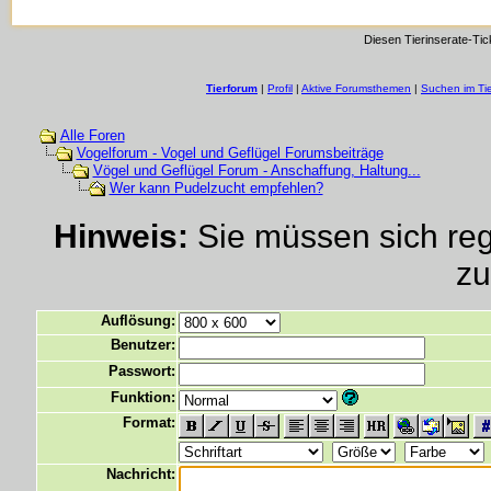
Diesen Tierinserate-Tic
Tierforum
|
Profil
|
Aktive Forumsthemen
|
Suchen im Ti
Alle Foren
Vogelforum - Vogel und Geflügel Forumsbeiträge
Vögel und Geflügel Forum - Anschaffung, Haltung...
Wer kann Pudelzucht empfehlen?
Hinweis:
Sie müssen sich regi
zu
Auflösung:
Benutzer:
Passwort:
Funktion:
Format:
Nachricht: