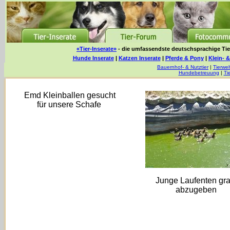
«Tier-Inserate»
- die umfassendste deutschsprachige Tier
Hunde Inserate
|
Katzen Inserate
|
Pferde & Pony
|
Klein- &
Bauernhof- & Nutztier
|
Tierwel
Hundebetreuung
|
Ti
Emd Kleinballen gesucht
für unsere Schafe
Junge Laufenten gra
abzugeben