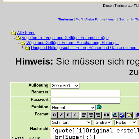
Diesen Tierinserate-Tic
Tierforum
|
Profil
|
Aktive Forumsthemen
|
Suchen im Ti
Alle Foren
Vogelforum - Vogel und Geflügel Forumsbeiträge
Vögel und Geflügel Forum - Anschaffung, Haltung...
Dringend Hilfe gesucht - Enten, Hühner und Gänse suchen 
Hinweis:
Sie müssen sich regi
zu
Auflösung:
Benutzer:
Passwort:
Funktion:
Format:
Nachricht:
* HTML ist AUS