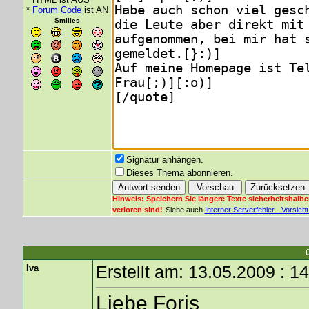
*
Forum Code
ist AN
Smilies
Signatur anhängen.
Dieses Thema abonnieren.
Hinweis: Speichern Sie längere Texte sicherheitshalbe
verloren sind!
Siehe auch
Interner Serverfehler - Vorsic
Iva
Erstellt am: 13.05.2009 : 1
Liebe Foris