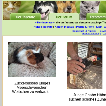
«Tier-Inserate»
- die umfassendste deutschsprachige Tier
Hunde Inserate
|
Katzen Inserate
|
Pferde & Pony
|
Klein- &
Bauernhof- & Nutztier
|
Tierwel
Hundebetreuung
|
Ti
Zuckersüsses junges
Meerschweinchen
Weibchen zu verkaufen
Junge Chabo Häh
suchen schönes Zuh