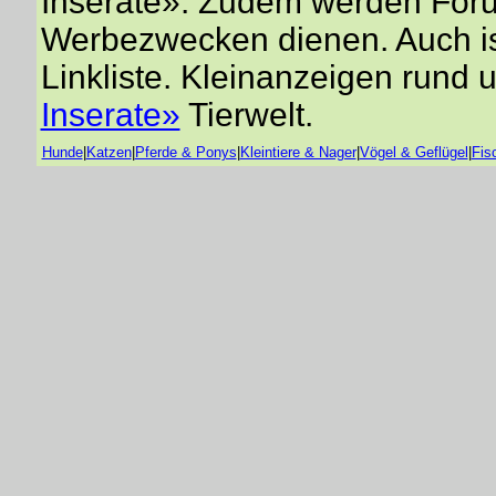
Inserate». Zudem werden Forum
Werbezwecken dienen. Auch is
Linkliste. Kleinanzeigen rund 
Inserate»
Tierwelt.
Hunde
|
Katzen
|
Pferde & Ponys
|
Kleintiere & Nager
|
Vögel & Geflügel
|
Fis