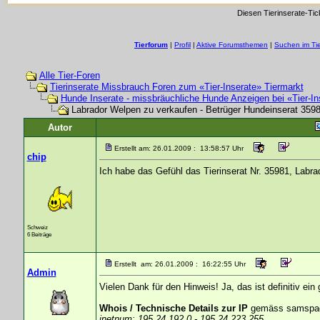
Diesen Tierinserate-Tic
Tierforum
|
Profil
|
Aktive Forumsthemen
|
Suchen im Ti
Alle Tier-Foren
Tierinserate Missbrauch Foren zum «Tier-Inserate» Tiermarkt
Hunde Inserate - missbräuchliche Hunde Anzeigen bei «Tier-In
Labrador Welpen zu verkaufen - Betrüger Hundeinserat 35
Autor
Erstellt am: 26.01.2009 : 13:58:57 Uhr
chip
Ich habe das Gefühl das Tierinserat Nr. 35981, Labrad
Schweiz
6 Beiträge
Erstellt am: 26.01.2009 : 16:22:55 Uhr
Admin
Vielen Dank für den Hinweis! Ja, das ist definitiv ei
Whois / Technische Details zur IP
gemäss samspad
inetnum: 195.24.192.0 - 195.24.223.255