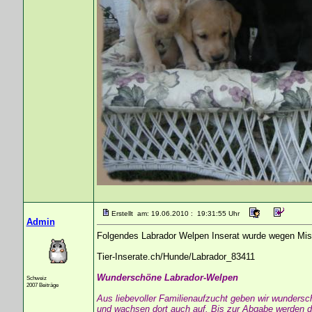
Erstellt am: 19.06.2010 : 19:31:55 Uhr
Admin
Folgendes Labrador Welpen Inserat wurde wegen Mis
Tier-Inserate.ch/Hunde/Labrador_83411
Wunderschöne Labrador-Welpen
Schweiz
2007 Beiträge
Aus liebevoller Familienaufzucht geben wir wunders
und wachsen dort auch auf. Bis zur Abgabe werden d