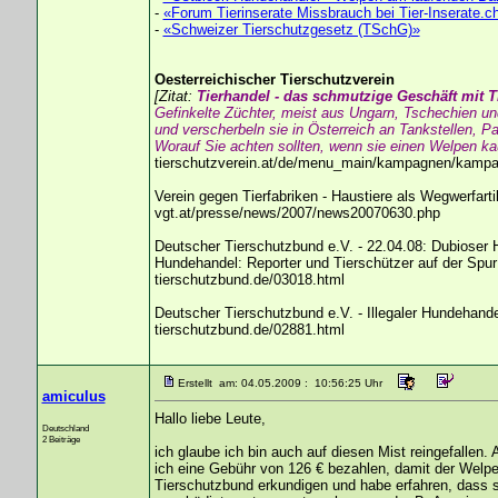
-
«Forum Tierinserate Missbrauch bei Tier-Inserate.c
-
«Schweizer Tierschutzgesetz (TSchG)»
Oesterreichischer Tierschutzverein
[Zitat:
Tierhandel - das schmutzige Geschäft mit T
Gefinkelte Züchter, meist aus Ungarn, Tschechien u
und verscherbeln sie in Österreich an Tankstellen, Pa
Worauf Sie achten sollten, wenn sie einen Welpen ka
tierschutzverein.at/de/menu_main/kampagnen/kampag
Verein gegen Tierfabriken - Haustiere als Wegwerfart
vgt.at/presse/news/2007/news20070630.php
Deutscher Tierschutzbund e.V. - 22.04.08: Dubioser
Hundehandel: Reporter und Tierschützer auf der Spur
tierschutzbund.de/03018.html
Deutscher Tierschutzbund e.V. - Illegaler Hundehande
tierschutzbund.de/02881.html
Erstellt am: 04.05.2009 : 10:56:25 Uhr
amiculus
Hallo liebe Leute,
Deutschland
2 Beiträge
ich glaube ich bin auch auf diesen Mist reingefallen.
ich eine Gebühr von 126 € bezahlen, damit der Welp
Tierschutzbund erkundigen und habe erfahren, dass sc