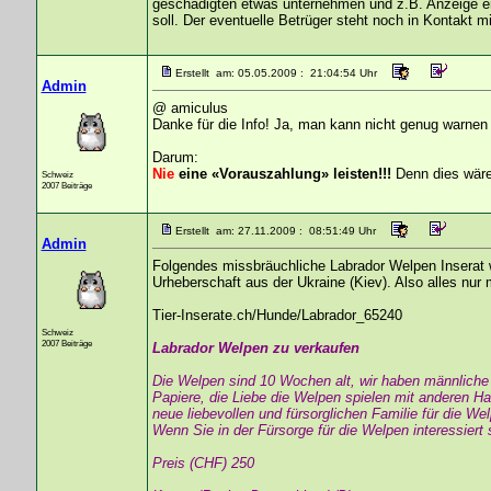
geschädigten etwas unternehmen und z.B. Anzeige er
soll. Der eventuelle Betrüger steht noch in Kontakt mi
Erstellt am: 05.05.2009 : 21:04:54 Uhr
Admin
@ amiculus
Danke für die Info! Ja, man kann nicht genug warnen
Darum:
Nie
eine «Vorauszahlung» leisten!!!
Denn dies wäre
Schweiz
2007 Beiträge
Erstellt am: 27.11.2009 : 08:51:49 Uhr
Admin
Folgendes missbräuchliche Labrador Welpen Inserat 
Urheberschaft aus der Ukraine (Kiev). Also alles nur
Tier-Inserate.ch/Hunde/Labrador_65240
Schweiz
2007 Beiträge
Labrador Welpen zu verkaufen
Die Welpen sind 10 Wochen alt, wir haben männliche u
Papiere, die Liebe die Welpen spielen mit anderen Haus
neue liebevollen und fürsorglichen Familie für die W
Wenn Sie in der Fürsorge für die Welpen interessiert 
Preis (CHF) 250