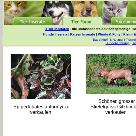
«Tier-Inserate»
- die umfassendste deutschsprachige Tier
Hunde Inserate
|
Katzen Inserate
|
Pferde & Pony
|
Klein- &
Bauernhof- & Nutztier
|
Tierwel
Hundebetreuung
|
Ti
Schöner, grosser
Epipedobates anthonyi zu
Stiefelgeiss-Gitzbock
verkaufen
verkaufen