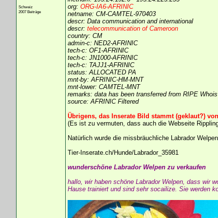
org:
ORG-IA6-AFRINIC
Schweiz
2007 Beiträge
netname: CM-CAMTEL-970403
descr: Data communication and international
descr:
telecommunication of Cameroon
country: CM
admin-c: NED2-AFRINIC
tech-c: OF1-AFRINIC
tech-c: JN1000-AFRINIC
tech-c: TAJJ1-AFRINIC
status: ALLOCATED PA
mnt-by: AFRINIC-HM-MNT
mnt-lower: CAMTEL-MNT
remarks: data has been transferred from RIPE Whoi
source: AFRINIC Filtered
Übrigens, das Inserate Bild stammt (geklaut?) vo
(Es ist zu vermuten, dass auch die Webseite Ripplin
Natürlich wurde die missbräuchliche Labrador Welpe
Tier-Inserate.ch/Hunde/Labrador_35981
wunderschöne Labrador Welpen zu verkaufen
hallo, wir haben schöne Labrador Welpen, dass wir wo
Hause trainiert und sind sehr socailize. Sie werden k