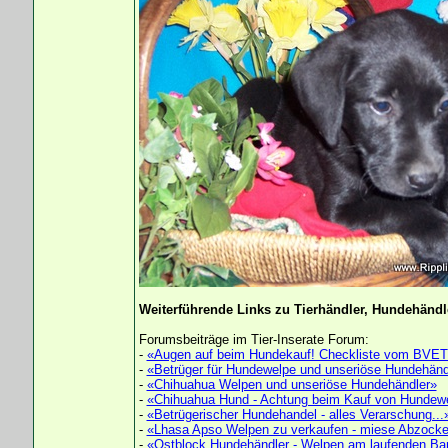
Weiterführende Links zu Tierhändler, Hundehändle
Forumsbeiträge im Tier-Inserate Forum:
-
«Augen auf beim Hundekauf! Checkliste vom BVET
-
«Betrüger für Hundewelpe und unseriöse Hundehänd
-
«Chihuahua Welpen und unseriöse Hundehändler»
-
«Chihuahua Hund - Achtung beim Kauf von Hundew
-
«Betrügerischer Hundehandel - alles Verarschung...
-
«Lhasa Apso Welpen zu verkaufen - miese Abzocke
-
«Ostblock Hundehändler - Welpen am laufenden Ba