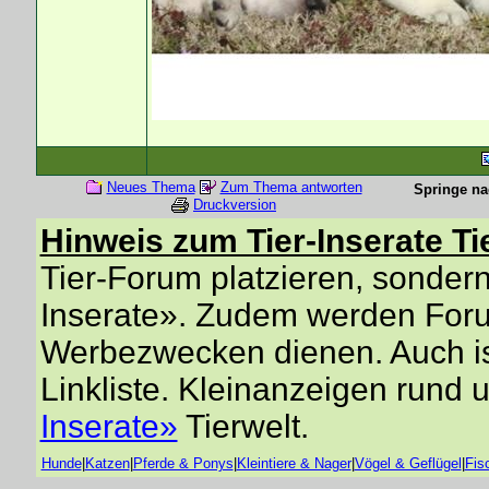
Neues Thema
Zum Thema antworten
Springe na
Druckversion
Hinweis zum Tier-Inserate Ti
Tier-Forum platzieren, sondern 
Inserate». Zudem werden Forum
Werbezwecken dienen. Auch is
Linkliste. Kleinanzeigen rund 
Inserate»
Tierwelt.
Hunde
|
Katzen
|
Pferde & Ponys
|
Kleintiere & Nager
|
Vögel & Geflügel
|
Fis