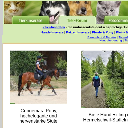
«Tier-Inserate»
- die umfassendste deutschsprachige Tier
Hunde Inserate
|
Katzen Inserate
|
Pferde & Pony
|
Klein- &
Bauernhof- & Nutztier
|
Tierwel
Hundebetreuung
|
Ti
Connemara Pony,
Biete Hundesitting 
hochelegante und
Hermetschwil-Staffel
nervenstarke Stute