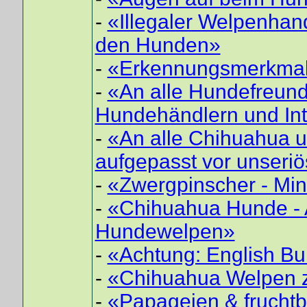
-
«Illegaler Welpenhan
den Hunden»
-
«Erkennungsmerkmale
-
«An alle Hundefreund
Hundehändlern und Int
-
«An alle Chihuahua 
aufgepasst vor unseri
-
«Zwergpinscher - Min
-
«Chihuahua Hunde - 
Hundewelpen»
-
«Achtung: English Bu
-
«Chihuahua Welpen zu
-
«Papageien & fruchtb