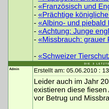
-
«Französisch und En
-
«Prächtige königlich
-
«Albino- und piebald 
-
«Achtung: Junge eng
-
«Missbrauch: grauer 
-
«Schweizer Tierschut
D I E 3 L E T Z T 
Admin
Erstellt am: 05.06.2010 : 1
Leider auch im Jahr 20
existieren diese fiese
vor Betrug und Missbr