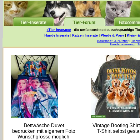
«Tier-Inserate»
- die umfassendste deutschsprachige Tier
Hunde Inserate
|
Katzen Inserate
|
Pferde & Pony
|
Klein- &
Bauernhof- & Nutztier
|
Tierwe
Hundebetreuung
|
T
Bettwäsche Duvet
Vintage Bootleg Shirt
bedrucken mit eigenem Foto
T-Shirt selbst gesta
Wunschgrösse möglich