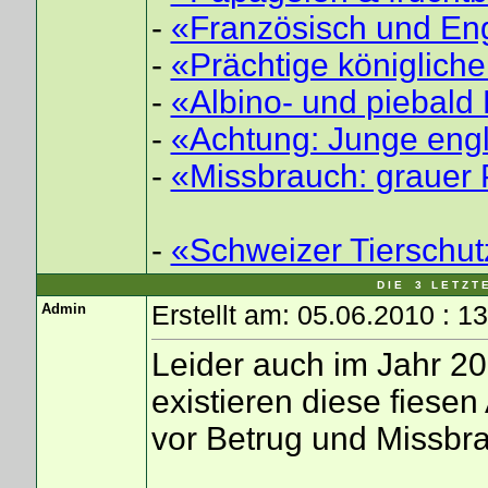
-
«Französisch und En
-
«Prächtige königlich
-
«Albino- und piebald 
-
«Achtung: Junge eng
-
«Missbrauch: grauer 
-
«Schweizer Tierschut
D I E 3 L E T Z T 
Admin
Erstellt am: 05.06.2010 : 1
Leider auch im Jahr 20
existieren diese fiese
vor Betrug und Missbr