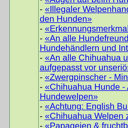
-
«Illegaler Welpenhan
den Hunden»
-
«Erkennungsmerkmale
-
«An alle Hundefreund
Hundehändlern und Int
-
«An alle Chihuahua 
aufgepasst vor unseri
-
«Zwergpinscher - Min
-
«Chihuahua Hunde - 
Hundewelpen»
-
«Achtung: English Bu
-
«Chihuahua Welpen zu
-
«Papageien & fruchtb