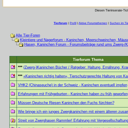
Diesen Tierinserate-Tic
Tierforum
|
Profil
|
Aktive Forumsthemen
|
Suchen im Ti
Alle Tier-Foren
Kleintiere und Nagerforum - Kaninchen, Meerschweinchen, Mäuse
Hasen, Kaninchen Forum - Forumsbeiträge rund ums Zwerg-/
Tierforum Thema
***
(Zwerg-)Kaninchen Bücher / Ratgeber: Haltung, Ernährung, Kra
***
«Kaninchen richtig halten», Tierschutzgerechte Haltung von K
VHK2 (Chinaseuche) in der Schweiz - Kaninchen eventuell impfen
Erfahrungen mit Frühgeburten - Kaninchen haben zu früh geworfen
Müssen Deutsche Riesen Kaninchen den Fuchs fürchten?
Wie bringe ich ein junges Zwergkaninchen mit einem älteren zus
Streit von Zwerghasen Rammler! Erfahrung mit Vergesellschaftun