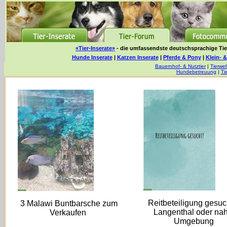
«Tier-Inserate»
- die umfassendste deutschsprachige Tier
Hunde Inserate
|
Katzen Inserate
|
Pferde & Pony
|
Klein- &
Bauernhof- & Nutztier
|
Tierwel
Hundebetreuung
|
Ti
Reitbeteiligung gesuc
3 Malawi Buntbarsche zum
Langenthal oder na
Verkaufen
Umgebung