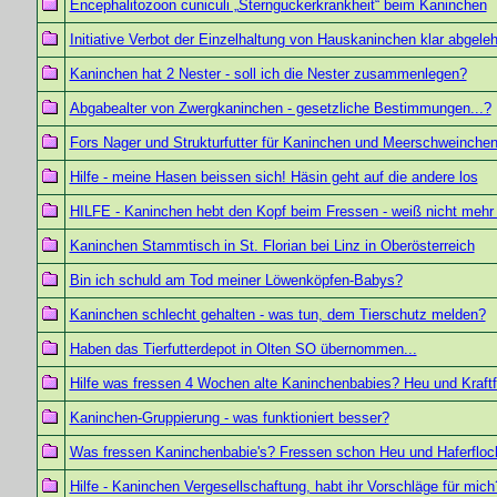
Encephalitozoon cuniculi „Sternguckerkrankheit“ beim Kaninchen
Initiative Verbot der Einzelhaltung von Hauskaninchen klar abgeleh
Kaninchen hat 2 Nester - soll ich die Nester zusammenlegen?
Abgabealter von Zwergkaninchen - gesetzliche Bestimmungen...?
Fors Nager und Strukturfutter für Kaninchen und Meerschweinche
Hilfe - meine Hasen beissen sich! Häsin geht auf die andere los
HILFE - Kaninchen hebt den Kopf beim Fressen - weiß nicht mehr w
Kaninchen Stammtisch in St. Florian bei Linz in Oberösterreich
Bin ich schuld am Tod meiner Löwenköpfen-Babys?
Kaninchen schlecht gehalten - was tun, dem Tierschutz melden?
Haben das Tierfutterdepot in Olten SO übernommen...
Hilfe was fressen 4 Wochen alte Kaninchenbabies? Heu und Kraftf
Kaninchen-Gruppierung - was funktioniert besser?
Was fressen Kaninchenbabie's? Fressen schon Heu und Haferflock
Hilfe - Kaninchen Vergesellschaftung, habt ihr Vorschläge für mich