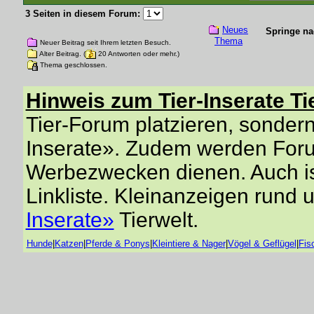
3 Seiten in diesem Forum:
Neues
Springe na
Thema
Neuer Beitrag seit Ihrem letzten Besuch.
Alter Beitrag. (
20 Antworten oder mehr.)
Thema geschlossen.
Hinweis zum Tier-Inserate Ti
Tier-Forum platzieren, sondern 
Inserate». Zudem werden Forum
Werbezwecken dienen. Auch is
Linkliste. Kleinanzeigen rund 
Inserate»
Tierwelt.
Hunde
|
Katzen
|
Pferde & Ponys
|
Kleintiere & Nager
|
Vögel & Geflügel
|
Fis