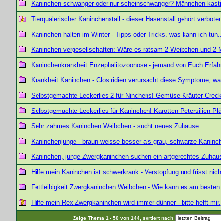
Kaninchen schwanger oder nur scheinschwanger? Männchen kastr
Tierquälerischer Kaninchenstall - dieser Hasenstall gehört verboten
Kaninchen halten im Winter - Tipps oder Tricks, was kann ich tun..
Kaninchen vergesellschaften: Wäre es ratsam 2 Weibchen und 2
Kaninchenkrankheit Enzephalitozoonose - jemand von Euch Erfah
Krankheit Kaninchen - Clostridien verursacht diese Symptome, wa
Selbstgemachte Leckerlies 2 für Ninchens! Gemüse-Kräuter Crecke
Selbstgemachte Leckerlies für Kaninchen! Karotten-Petersilien Plä
Sehr zahmes Kaninchen Weibchen - sucht neues Zuhause
Kaninchenjunge - braun-weisse besser als grau, schwarze Kaninch
Kaninchen, junge Zwergkaninchen suchen ein artgerechtes Zuhau
Hilfe mein Kaninchen ist schwerkrank - Verstopfung und frisst nich
Fettleibigkeit Zwergkaninchen Weibchen - Wie kann es am beste
Hilfe mein Rex Zwergkaninchen wird immer dünner - bitte helft mir.
Zeige Thema 1 - 50 von 144, sortiert nach