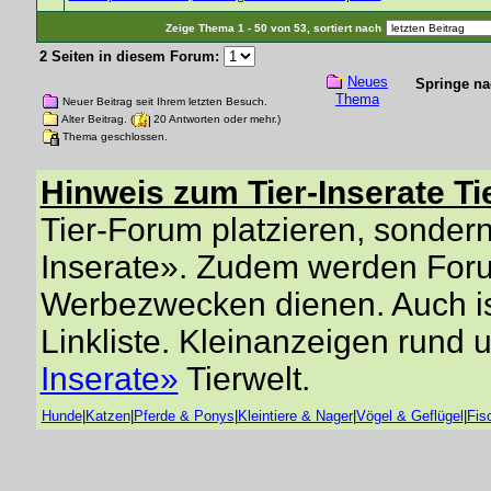
Zeige Thema 1 - 50 von 53, sortiert nach
2 Seiten in diesem Forum:
Neues
Springe na
Thema
Neuer Beitrag seit Ihrem letzten Besuch.
Alter Beitrag. (
20 Antworten oder mehr.)
Thema geschlossen.
Hinweis zum Tier-Inserate Ti
Tier-Forum platzieren, sondern 
Inserate». Zudem werden Forum
Werbezwecken dienen. Auch is
Linkliste. Kleinanzeigen rund 
Inserate»
Tierwelt.
Hunde
|
Katzen
|
Pferde & Ponys
|
Kleintiere & Nager
|
Vögel & Geflügel
|
Fis