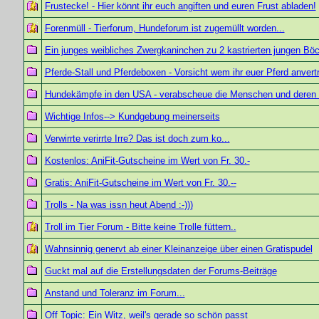
Frustecke! - Hier könnt ihr euch angiften und euren Frust abladen!
Forenmüll - Tierforum, Hundeforum ist zugemüllt worden...
Ein junges weibliches Zwergkaninchen zu 2 kastrierten jungen Bö
Pferde-Stall und Pferdeboxen - Vorsicht wem ihr euer Pferd anvert
Hundekämpfe in den USA - verabscheue die Menschen und deren T
Wichtige Infos--> Kundgebung meinerseits
Verwirrte verirrte Irre? Das ist doch zum ko...
Kostenlos: AniFit-Gutscheine im Wert von Fr. 30.-
Gratis: AniFit-Gutscheine im Wert von Fr. 30.--
Trolls - Na was issn heut Abend :-)))
Troll im Tier Forum - Bitte keine Trolle füttern..
Wahnsinnig genervt ab einer Kleinanzeige über einen Gratispudel
Guckt mal auf die Erstellungsdaten der Forums-Beiträge
Anstand und Toleranz im Forum...
Off Topic: Ein Witz, weil's gerade so schön passt