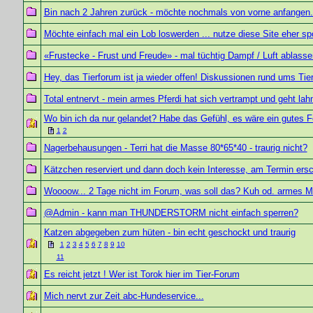
Bin nach 2 Jahren zurück - möchte nochmals von vorne anfangen.
Möchte einfach mal ein Lob loswerden ... nutze diese Site eher sp
«Frustecke - Frust und Freude» - mal tüchtig Dampf / Luft ablasse
Hey, das Tierforum ist ja wieder offen! Diskussionen rund ums Tier.
Total entnervt - mein armes Pferdi hat sich vertrampt und geht la
Wo bin ich da nur gelandet? Habe das Gefühl, es wäre ein gutes F
1
2
Nagerbehausungen - Terri hat die Masse 80*65*40 - traurig nicht?
Kätzchen reserviert und dann doch kein Interesse, am Termin ers
Woooow... 2 Tage nicht im Forum, was soll das? Kuh od. armes 
@Admin - kann man THUNDERSTORM nicht einfach sperren?
Katzen abgegeben zum hüten - bin echt geschockt und traurig
1
2
3
4
5
6
7
8
9
10
11
Es reicht jetzt ! Wer ist Torok hier im Tier-Forum
Mich nervt zur Zeit abc-Hundeservice...