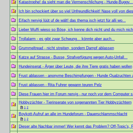
Katastrophe! da sieht man die Vermenschlichung - Hunde-Buggy...
Ich bin schockiert über so viel Unfreundlichkeit! Nase voll von d
Eifach nervigi lüüt uf de wält! das thema isch jetzt für alli wo...
Lieber Wuffi wieso so Böse, ich kenne dich nicht und du mich nicht
Trollalarm - es gibt zwar Schwung... könnte aber auch...
Grummeltread - nicht streiten, sondern Dampf ablassen
Katze auf Strasse - Busse, Strafverfügung wegen Auto-Unfall...
Hundeinserat - Ärger über Leute, die ihre Tiere gratis haben wollen
Frust ablassen - anonyme Beschimpfungen - Hunde Qualzuchten a
Frust ablassen - Rita Fuhrer gewann teuren Pelz
Diese Frauen hier im Forum nervig - nur noch vor dem Computer s
Hobbyzüchter - Tierinserate von sogenannten Tier Hobbyzüchtern
1
2
Boykott-Aufruf an alle im Hundeforum - Dauerschlammschlacht
1
2
Dieser alte Nachbar immer! Wer kennt das Problem? Off-Topic's, 