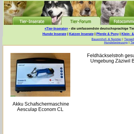
«Tier-Inserate»
- die umfassendste deutschsprachige Tier
Hunde Inserate
|
Katzen Inserate
|
Pferde & Pony
|
Klein- &
Bauernhof- & Nutztier
|
Tierwel
Hundebetreuung
|
Ti
Feldhäckselstroh gesu
Umgebung Zäziwil 
Akku Schafschermaschine
Aesculap Econom CL