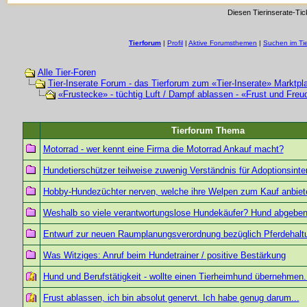
Diesen Tierinserate-Tic
Tierforum
|
Profil
|
Aktive Forumsthemen
|
Suchen im Ti
Alle Tier-Foren
Tier-Inserate Forum - das Tierforum zum «Tier-Inserate» Marktpl
«Frustecke» - tüchtig Luft / Dampf ablassen - «Frust und Freu
Tierforum Thema
Motorrad - wer kennt eine Firma die Motorrad Ankauf macht?
Hundetierschützer teilweise zuwenig Verständnis für Adoptionsinte
Hobby-Hundezüchter nerven, welche ihre Welpen zum Kauf anbiet
Weshalb so viele verantwortungslose Hundekäufer? Hund abgeben
Entwurf zur neuen Raumplanungsverordnung bezüglich Pferdehalt
Was Witziges: Anruf beim Hundetrainer / positive Bestärkung
Hund und Berufstätigkeit - wollte einen Tierheimhund übernehmen.
Frust ablassen, ich bin absolut genervt. Ich habe genug darum...